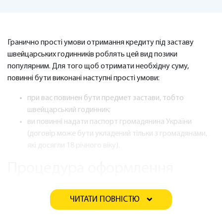
Гранично прості умови отримання кредиту під заставу
швейцарських годинників роблять цей вид позики
популярним. Для того щоб отримати необхідну суму,
повинні бути виконані наступні прості умови:
при вас повинен бути предмет застави, тобто
швейцарський годинник;
ви повинні надати паспорт громадянина України
(договір може бути укладений тільки з громадянами,
які досягли 18 річного віку).
Процедура оформлення
максимально спрощена
ЧИТАТИ ПОВНІСТЮ
Всього кілька кроків відділяє вас від отримання необхідної
суми грошей: